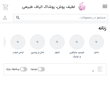
لطیف پوش، پوشاک الیاف طبیعی
جستجو در محصولات...
زنانه
مانتو
شومیز، سارافون
شلوار
شال و روسری
لباس خواب
لبا
و تونیک
موجود
پیشنهاد ویژه