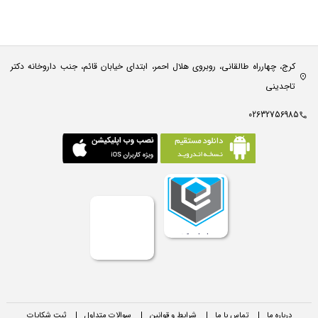
کرج، چهارراه طالقانی، روبروی هلال احمر، ابتدای خیابان قائم، جنب داروخانه دکتر
تاجدینی
02632756985
درباره ما
|
تماس با ما
|
شرایط و قوانین
|
سوالات متداول
|
ثبت شکایات