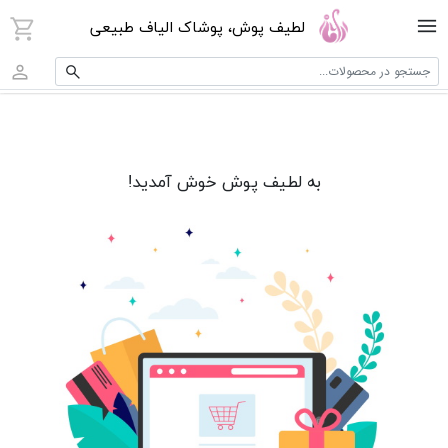
لطیف پوش، پوشاک الیاف طبیعی
جستجو در محصولات...
به لطیف پوش خوش آمدید!