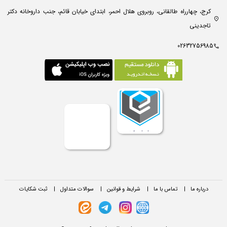
کرج، چهارراه طالقانی، روبروی هلال احمر، ابتدای خیابان قائم، جنب داروخانه دکتر
تاجدینی
02632756985
درباره ما
|
تماس با ما
|
شرایط و قوانین
|
سوالات متداول
|
ثبت شکایات